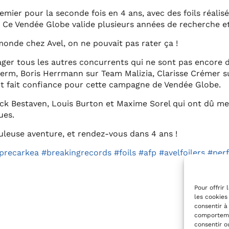
premier pour la seconde fois en 4 ans, avec des foils réal
FP. Ce Vendée Globe valide plusieurs années de recherche e
monde chez Avel, on ne pouvait pas rater ça !
ger tous les autres concurrents qui ne sont pas encore d
herm, Boris Herrmann sur Team Malizia, Clarisse Crémer 
nt fait confiance pour cette campagne de Vendée Globe.
ck Bestaven, Louis Burton et Maxime Sorel qui ont dû me
ues.
uleuse aventure, et rendez-vous dans 4 ans !
precarkea
#breakingrecords
#foils
#afp
#avelfoilers
#per
Pour offrir
les cookies
consentir à
comportemen
consentir o