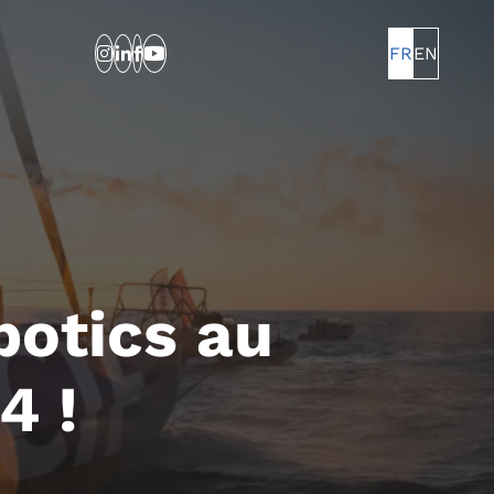
FR
EN
botics au
4 !